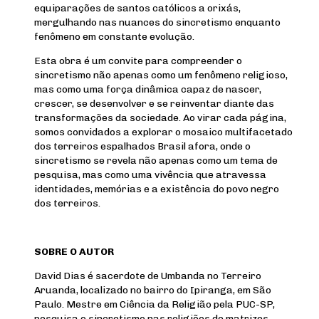
equiparações de santos católicos a orixás,
mergulhando nas nuances do sincretismo enquanto
fenômeno em constante evolução.
Esta obra é um convite para compreender o
sincretismo não apenas como um fenômeno religioso,
mas como uma força dinâmica capaz de nascer,
crescer, se desenvolver e se reinventar diante das
transformações da sociedade. Ao virar cada página,
somos convidados a explorar o mosaico multifacetado
dos terreiros espalhados Brasil afora, onde o
sincretismo se revela não apenas como um tema de
pesquisa, mas como uma vivência que atravessa
identidades, memórias e a existência do povo negro
dos terreiros.
SOBRE O AUTOR
David Dias é sacerdote de Umbanda no Terreiro
Aruanda, localizado no bairro do Ipiranga, em São
Paulo. Mestre em Ciência da Religião pela PUC-SP,
pesquisa o sincretismo nas religiões de matrizes